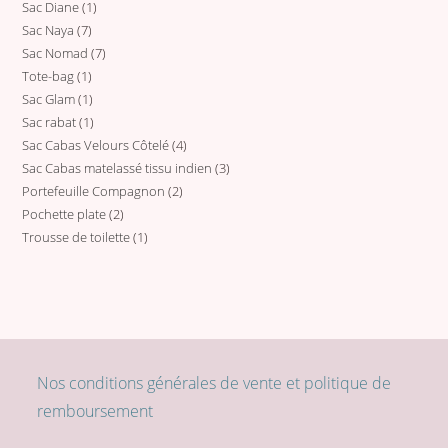
Sac Diane
1
1
produit
Sac Naya
7
7
produit
Sac Nomad
7
7
produits
Tote-bag
1
1
produits
Sac Glam
1
1
produit
Sac rabat
1
1
produit
Sac Cabas Velours Côtelé
4
4
produit
Sac Cabas matelassé tissu indien
3
3
produits
Portefeuille Compagnon
2
2
produits
Pochette plate
2
2
produits
Trousse de toilette
1
1
produits
produit
Nos conditions générales de vente et politique de
remboursement