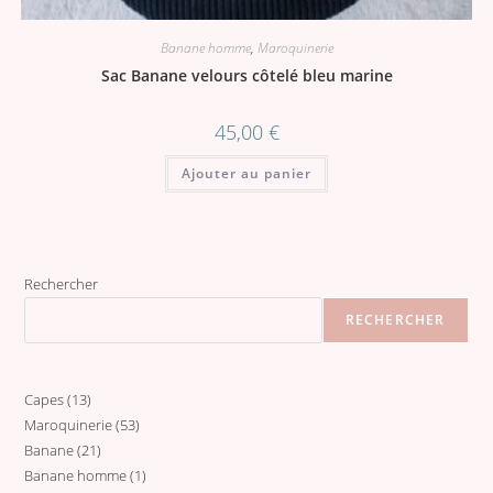
Banane homme
,
Maroquinerie
Sac Banane velours côtelé bleu marine
45,00
€
Ajouter au panier
Rechercher
RECHERCHER
Capes
13
13
Maroquinerie
53
53
produits
Banane
21
21
produits
Banane homme
1
1
produits