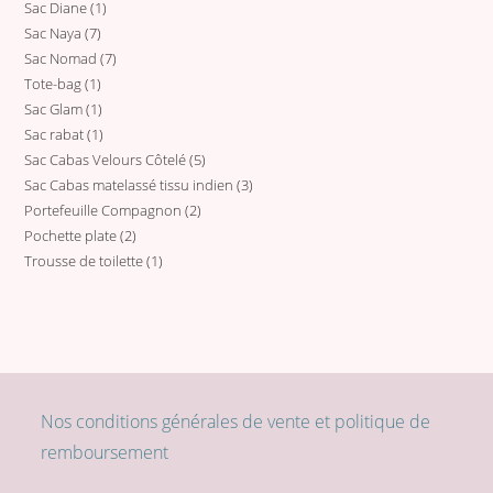
Sac Diane
1
1
produit
Sac Naya
7
7
produit
Sac Nomad
7
7
produits
Tote-bag
1
1
produits
Sac Glam
1
1
produit
Sac rabat
1
1
produit
Sac Cabas Velours Côtelé
5
5
produit
Sac Cabas matelassé tissu indien
3
3
produits
Portefeuille Compagnon
2
2
produits
Pochette plate
2
2
produits
Trousse de toilette
1
1
produits
produit
Nos conditions générales de vente et politique de
remboursement