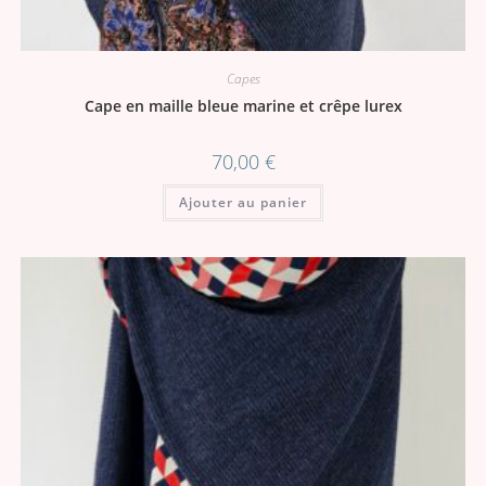
Capes
Cape en maille bleue marine et crêpe lurex
70,00
€
Ajouter au panier