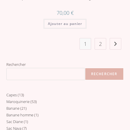
70,00
€
Ajouter au panier
1
2
Rechercher
RECHERCHER
Capes
13
13
Maroquinerie
53
53
produits
Banane
21
21
produits
Banane homme
1
1
produits
Sac Diane
1
1
produit
Sac Naya
7
7
produit