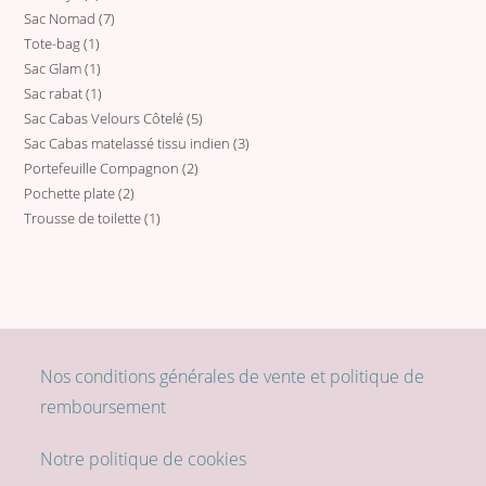
Sac Nomad
7
7
produits
Tote-bag
1
1
produits
Sac Glam
1
1
produit
Sac rabat
1
1
produit
Sac Cabas Velours Côtelé
5
5
produit
Sac Cabas matelassé tissu indien
3
3
produits
Portefeuille Compagnon
2
2
produits
Pochette plate
2
2
produits
Trousse de toilette
1
1
produits
produit
Nos conditions générales de vente et politique de
remboursement
Notre politique de cookies