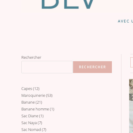
AVEC U
Rechercher
RECHERCHER
Capes
12
12
Maroquinerie
53
53
produits
Banane
21
21
produits
Banane homme
1
1
produits
Sac Diane
1
1
produit
Sac Naya
7
7
produit
Sac Nomad
7
7
produits