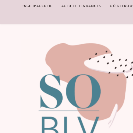
Skip
PAGE D’ACCUEIL
ACTU ET TENDANCES
OÙ RETROU
to
content