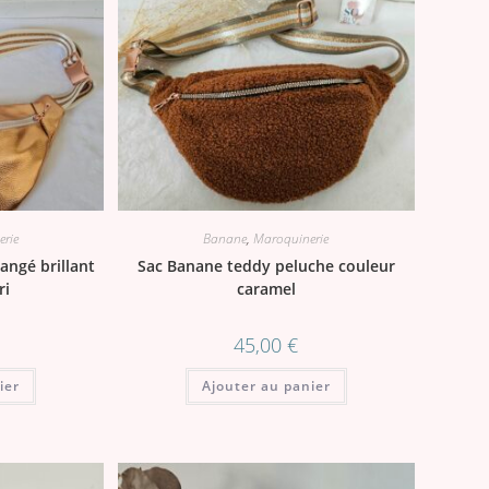
rie
Banane
,
Maroquinerie
angé brillant
Sac Banane teddy peluche couleur
ri
caramel
45,00
€
ier
Ajouter au panier