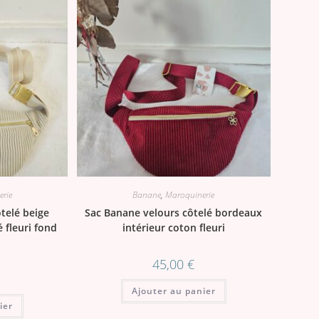
rie
Banane
,
Maroquinerie
telé beige
Sac Banane velours côtelé bordeaux
 fleuri fond
intérieur coton fleuri
45,00
€
Ajouter au panier
ier