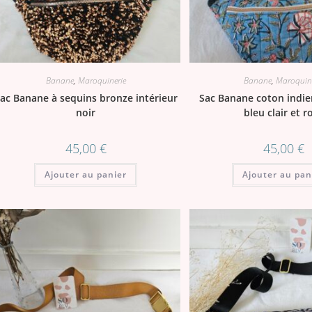
Banane
,
Maroquinerie
Banane
,
Maroquine
ac Banane à sequins bronze intérieur
Sac Banane coton indie
noir
bleu clair et r
45,00
€
45,00
€
Ajouter au panier
Ajouter au pan