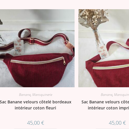
Banane
,
Maroquinerie
Banane
,
Maroquine
Sac Banane velours côtelé bordeaux
Sac Banane velours côt
intérieur coton fleuri
intérieur coton impr
45,00
€
45,00
€