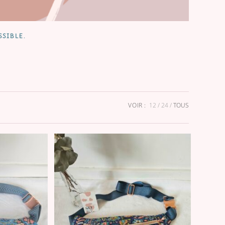
SSIBLE.
VOIR :
12
24
TOUS