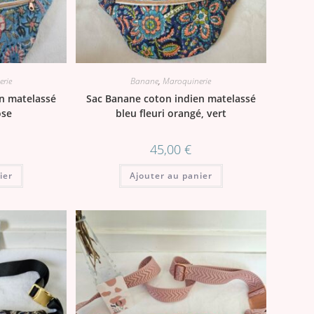
rie
Banane
,
Maroquinerie
n matelassé
Sac Banane coton indien matelassé
ose
bleu fleuri orangé, vert
45,00
€
ier
Ajouter au panier