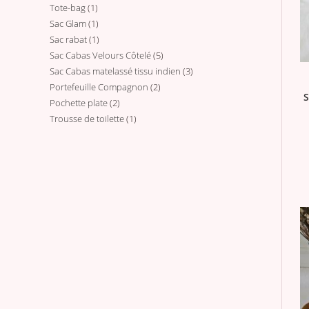
Tote-bag
1
1
produits
Sac Glam
1
1
produit
Sac rabat
1
1
produit
Sac Cabas Velours Côtelé
5
5
produit
Sac Cabas matelassé tissu indien
3
3
produits
Portefeuille Compagnon
2
2
produits
S
Pochette plate
2
2
produits
Trousse de toilette
1
1
produits
produit