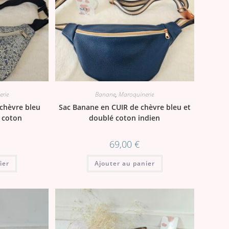
rie
Banane
,
Maroquinerie
chèvre bleu
Sac Banane en CUIR de chèvre bleu et
 coton
doublé coton indien
69,00
€
ier
Ajouter au panier