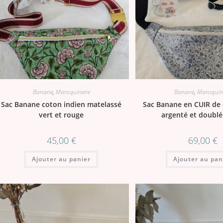
Banane
,
Maroquinerie
Banane
,
Maroquine
Sac Banane coton indien matelassé
Sac Banane en CUIR de 
vert et rouge
argenté et doublé
45,00
€
69,00
€
Ajouter au panier
Ajouter au pan