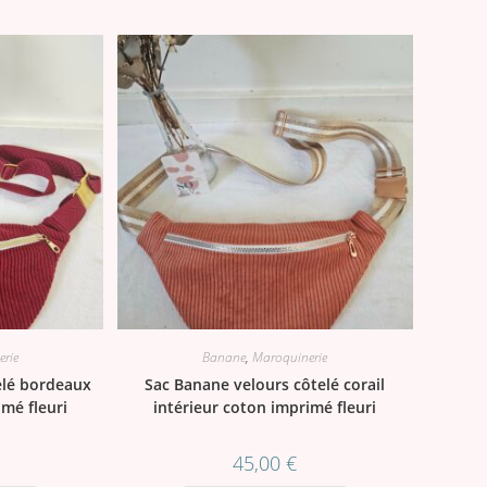
rie
Banane
,
Maroquinerie
elé bordeaux
Sac Banane velours côtelé corail
imé fleuri
intérieur coton imprimé fleuri
45,00
€