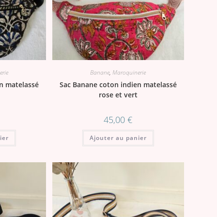
rie
Banane
,
Maroquinerie
n matelassé
Sac Banane coton indien matelassé
u
rose et vert
45,00
€
ier
Ajouter au panier