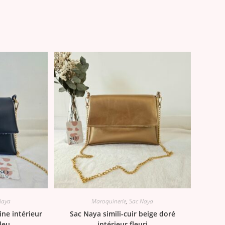
Naya
Maroquinerie
,
Sac Naya
ine intérieur
Sac Naya simili-cuir beige doré
leu
intérieur fleuri