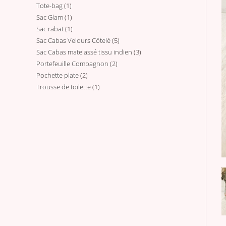
Tote-bag
1
1
produits
Sac Glam
1
1
produit
Sac rabat
1
1
produit
Sac Cabas Velours Côtelé
5
5
produit
Sac Cabas matelassé tissu indien
3
3
produits
Portefeuille Compagnon
2
2
produits
Pochette plate
2
2
produits
Trousse de toilette
1
1
produits
produit