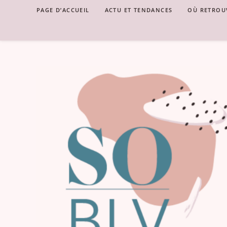
Skip
PAGE D’ACCUEIL
ACTU ET TENDANCES
OÙ RETROU
to
content