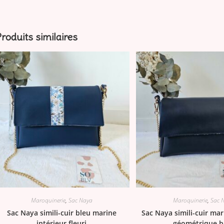
roduits similaires
Maroquinerie
,
Sac Naya
Maroquinerie
,
Sac 
Sac Naya simili-cuir bleu marine
Sac Naya simili-cuir mar
intérieur fleuri
géométrique b