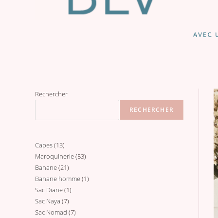
AVEC U
Rechercher
RECHERCHER
Capes
13
13
Maroquinerie
53
53
produits
Banane
21
21
produits
Banane homme
1
1
produits
Sac Diane
1
1
produit
Sac Naya
7
7
produit
Sac Nomad
7
7
produits