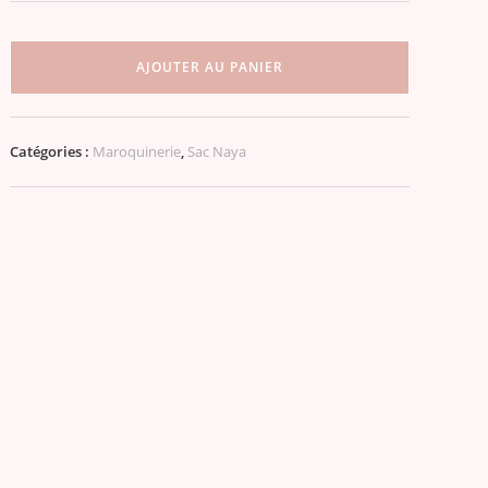
quantité
de
AJOUTER AU PANIER
Sac
Naya
simili-
Catégories :
Maroquinerie
,
Sac Naya
cuir
vert
intérieur
fleuri