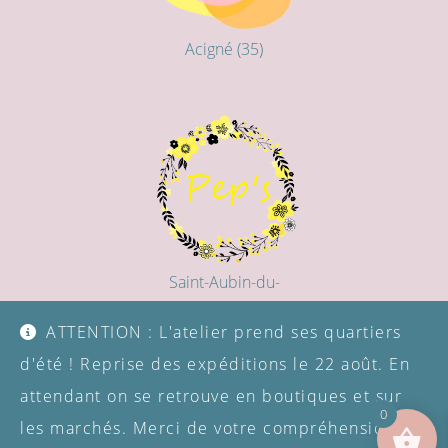
Acigné (35)
Saint-Aubin-du-
Cormier (35)
ATTENTION : L'atelier prend ses quartiers
d'été ! Reprise des expéditions le 22 août. En
attendant on se retrouve en boutiques et sur
0
Sophie Balavoine - SoBlvCouture.fr
les marchés. Merci de votre compréhension.