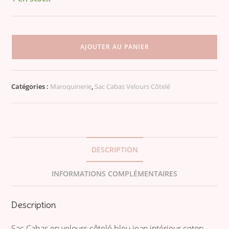
quantité
de
AJOUTER AU PANIER
Sac
Cabas
en
Catégories :
Maroquinerie
,
Sac Cabas Velours Côtelé
velours
côtelé
bleu
jean
intérieur
DESCRIPTION
coton
imprimé
INFORMATIONS COMPLÉMENTAIRES
bord
de
Description
mer
Sac Cabas en velours côtelé bleu jean intérieur coton