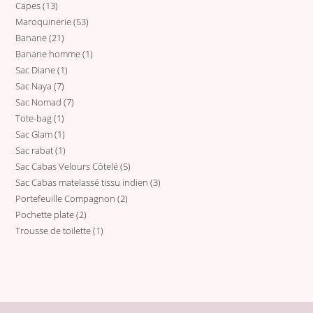
Capes
13
13
Maroquinerie
53
53
produits
Banane
21
21
produits
Banane homme
1
1
produits
Sac Diane
1
1
produit
Sac Naya
7
7
produit
Sac Nomad
7
7
produits
Tote-bag
1
1
produits
Sac Glam
1
1
produit
Sac rabat
1
1
produit
Sac Cabas Velours Côtelé
5
5
produit
Sac Cabas matelassé tissu indien
3
3
produits
Portefeuille Compagnon
2
2
produits
Pochette plate
2
2
produits
Trousse de toilette
1
1
produits
produit