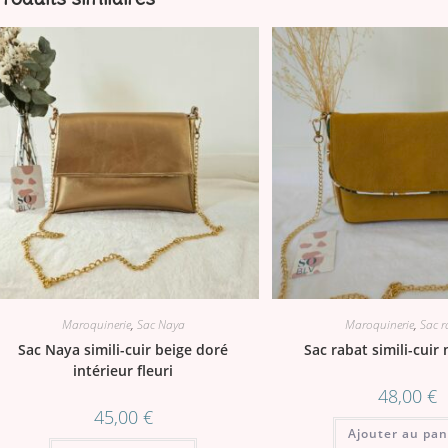
Maroquinerie
,
Sac Naya
Maroquinerie
,
Sac r
Sac Naya simili-cuir beige doré
Sac rabat simili-cui
intérieur fleuri
48,00
€
45,00
€
Ajouter au pan