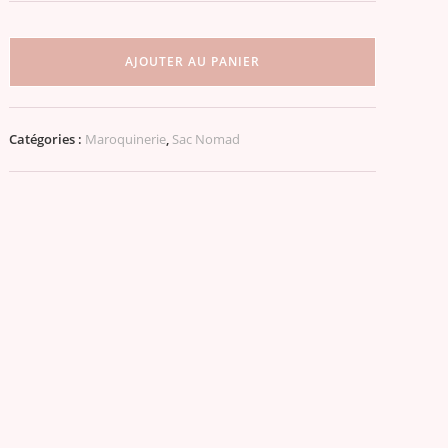
quantité
de
AJOUTER AU PANIER
Sac
Nomad
simili-
Catégories :
Maroquinerie
,
Sac Nomad
cuir
touché
daim
camel
intérieur
coton