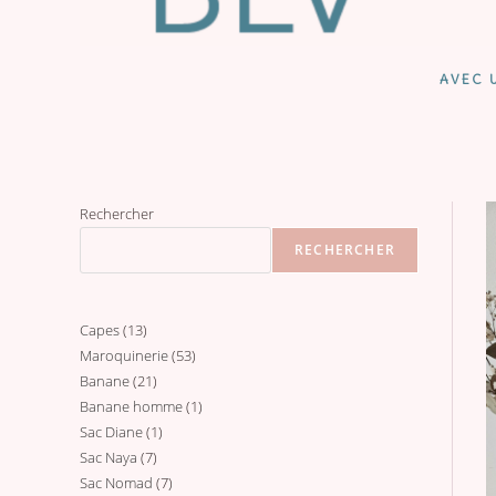
AVEC U
Rechercher
RECHERCHER
Capes
13
13
Maroquinerie
53
53
produits
Banane
21
21
produits
Banane homme
1
1
produits
Sac Diane
1
1
produit
Sac Naya
7
7
produit
Sac Nomad
7
7
produits