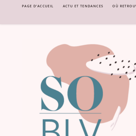
Skip
PAGE D’ACCUEIL
ACTU ET TENDANCES
OÙ RETROU
to
content