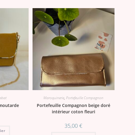
abat
Maroquinerie
,
Portefeuille Compagnon
r moutarde
Portefeuille Compagnon beige doré
intérieur coton fleuri
35,00
€
ier