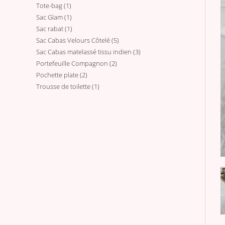
Tote-bag
1
1
produits
Sac Glam
1
1
produit
Sac rabat
1
1
produit
Sac Cabas Velours Côtelé
5
5
produit
Sac Cabas matelassé tissu indien
3
3
produits
Portefeuille Compagnon
2
2
produits
Pochette plate
2
2
produits
Trousse de toilette
1
1
produits
produit