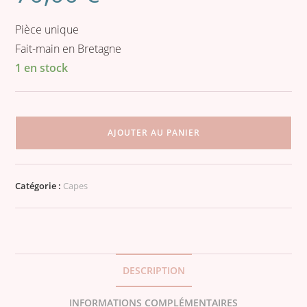
Pièce unique
Fait-main en Bretagne
1 en stock
quantité
de
AJOUTER AU PANIER
Cape
en
maille
Catégorie :
Capes
jaune
et
viscose
fond
écru
DESCRIPTION
INFORMATIONS COMPLÉMENTAIRES