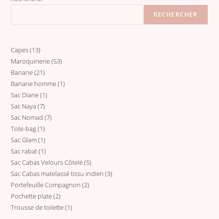
RECHERCHER
Capes
13
13
Maroquinerie
53
53
produits
Banane
21
21
produits
Banane homme
1
1
produits
Sac Diane
1
1
produit
Sac Naya
7
7
produit
Sac Nomad
7
7
produits
Tote-bag
1
1
produits
Sac Glam
1
1
produit
Sac rabat
1
1
produit
Sac Cabas Velours Côtelé
5
5
produit
Sac Cabas matelassé tissu indien
3
3
produits
Portefeuille Compagnon
2
2
produits
Pochette plate
2
2
produits
Trousse de toilette
1
1
produits