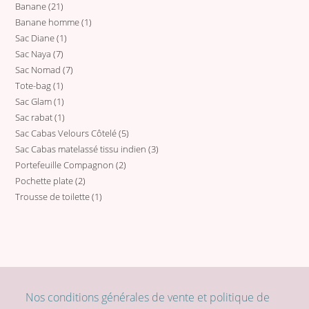
Banane
21
21
produits
Banane homme
1
1
produits
Sac Diane
1
1
produit
Sac Naya
7
7
produit
Sac Nomad
7
7
produits
Tote-bag
1
1
produits
Sac Glam
1
1
produit
Sac rabat
1
1
produit
Sac Cabas Velours Côtelé
5
5
produit
Sac Cabas matelassé tissu indien
3
3
produits
Portefeuille Compagnon
2
2
produits
Pochette plate
2
2
produits
Trousse de toilette
1
1
produits
produit
Nos conditions générales de vente et politique de