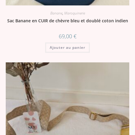
Banane
,
Maroquinerie
Sac Banane en CUIR de chèvre bleu et doublé coton indien
69,00
€
Ajouter au panier